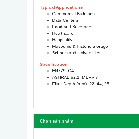
Typical Applications
Commercial Buildings
Data Centers
Food and Beverage
Healthcare
Hospitality
Museums & Historic Storage
Schools and Universities
Specification
EN779: G4
ASHRAE 52.2: MERV 7
Filter Depth (mm): 22, 44, 95
Media Type: Carbon
Frame Material: Moisture Resistance Baver
Special Size Available: Yes
Antimicrobial Available: No
Recommended Filter Resistance: 250 Pa
Chọn sản phẩm
Max Operating Temperature: 49°C