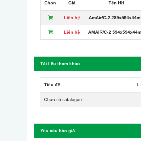
Chọn
Giá
Tên HH
Liên hệ
AmAir/C-2 289x594x44
Liên hệ
AMAIR/C-2 594x594x44
Tài liệu tham khảo
Tiêu đề
L
Chưa có catalogue.
Yêu cầu báo giá