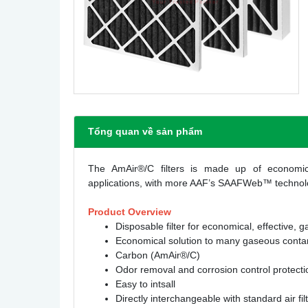
Tổng quan về sản phẩm
The
AmAir®/C
filters is made up of economica
applications, with more AAF’s SAAFWeb™ technol
Product Overview
Disposable filter for economical, effective, g
Economical solution to many gaseous conta
Carbon (AmAir®/C)
Odor removal and corrosion control protecti
Easy to intsall
Directly interchangeable with standard air fil