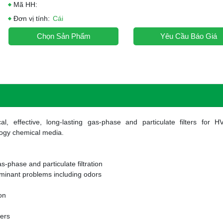
Mã HH:
Đơn vị tính:
Cái
Chọn Sản Phẩm
Yêu Cầu Báo Giá
l, effective, long-lasting gas-phase and particulate filters for H
ogy chemical media.
as-phase and particulate filtration
minant problems including odors
on
ters