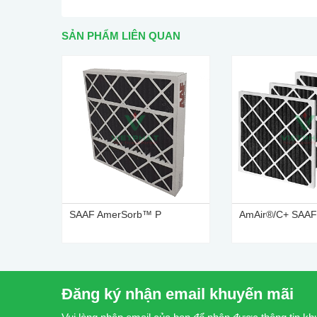
SẢN PHẨM LIÊN QUAN
SAAF AmerSorb™ P
AmAir®/C+ SAA
Đăng ký nhận email khuyến mãi