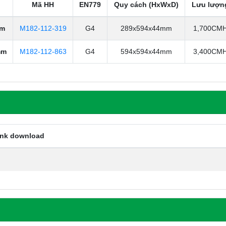
Mã HH
EN779
Quy cách (HxWxD)
Lưu lượn
mm
M182-112-319
G4
289x594x44mm
1,700CM
mm
M182-112-863
G4
594x594x44mm
3,400CM
ink download