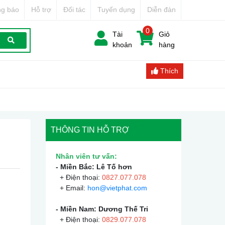
g báo
Hỗ trợ
Đối tác
Tuyển dụng
Diễn đàn
0
Tài
Giỏ
khoản
hàng
Thích
THÔNG TIN HỖ TRỢ
Nhân viên tư vấn:
- Miền Bắc: Lê Tố hơn
+ Điện thoại:
0
827.077.078
+ Email:
hon@vietphat.com
- Miền Nam: Dương Thế Tri
+ Điện thoại:
0
829.077.078