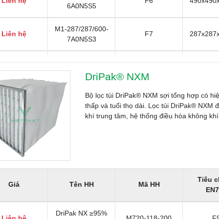
Liên hệ
F6
490x490
6A0N5S5
M1-287/287/600-
Liên hệ
F7
287x287
7A0N5S3
M1-592/287/600-
Liên hệ
F7
592x287
7A0N5S3
DriPak® NXM
M1-592/592/600-
Bộ lọc túi DriPak® NXM sợi tổng hợp có hiệ
Liên hệ
F7
592x592
7A0N5S6
thấp và tuổi thọ dài. Lọc túi DriPak® NXM 
khí trung tâm, hệ thống điều hòa không khí
M1-592/692/480-
Liên hệ
F7
592x692
7C0N5S6
M1-490/390/380-
Liên hệ
F7
490x390
7C0N5S4
Tiêu 
Giá
Tên HH
Mã HH
EN7
M1-592/287/380-
Liên hệ
F7
592x287
7C0N5S3
DriPak NX ≥95%
Liên hệ
M720-118-200
F