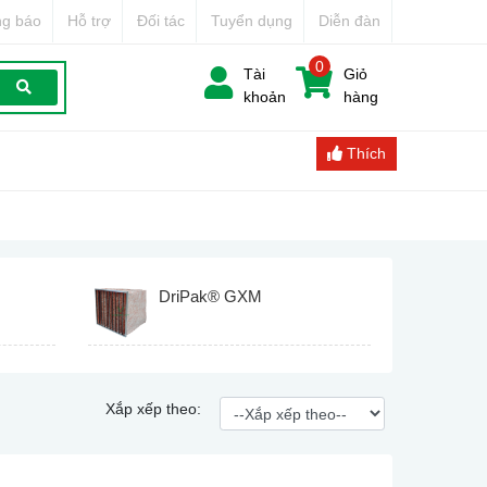
g báo
Hỗ trợ
Đối tác
Tuyển dụng
Diễn đàn
0
Tài
Giỏ
khoản
hàng
Thích
DriPak® GXM
Xắp xếp theo: