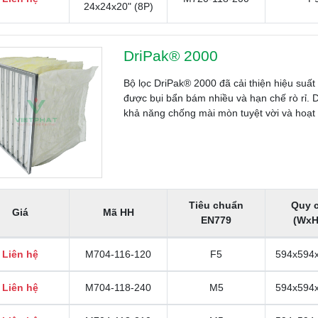
24x24x20" (8P)
M1-592/390/380-
Liên hệ
F7
592x390
7C0N5S4
DriPak® 2000
M1-492/594/250-
Liên hệ
F8
492x594
8A0N5S6
Bộ lọc DriPak® 2000 đã cải thiện hiệu suất
được bụi bẩn bám nhiều và hạn chế rò rỉ.
M1-289/594/250-
khả năng chống mài mòn tuyệt vời và hoạt 
Liên hệ
F8
289x594
8A0N5S4
M1-594/594/250-
Liên hệ
F8
594x594
8A0N5S8
Tiêu chuẩn
Quy 
M1-594/594/250-
Giá
Mã HH
Liên hệ
F8
594x594
EN779
(WxH
8A0N5S6
Liên hệ
M704-116-120
F5
594x594
M1-289/594/250-
Liên hệ
F8
289x594
8A0N5S3
Liên hệ
M704-118-240
M5
594x594
M1-492/594/250-
Liên hệ
F8
492x594