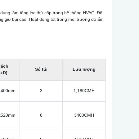
 dụng làm tầng lọc thứ cấp trong hệ thống HVAC. Độ
ăng giữ bụi cao. Hoạt động tốt trong môi trường độ ẩm
cách
Số túi
Lưu lượng
xD)
x400mm
3
1,180CMH
x520mm
8
3400CMH