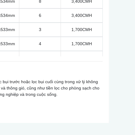
x534mm
8
3,400CMH
x534mm
6
3,400CMH
x440mm
6
3,400CMH
x533mm
3
1,700CMH
x350mm
3
1,100CMH
x533mm
4
1,700CMH
x762mm
8
3,400CMH
x380mm
9
3,469CMH
x381mm
6
3,400CMH
x380mm
9
4,047CMH
c bụi trước hoặc lọc bụi cuối cùng trong xử lý không
x381mm
3
1,700CMH
 và thông gió, cũng như tiền lọc cho phòng sạch cho
ng nghiệp và trong cuộc sống.
x762mm
10
3,400CMH
x520mm
8
3,400CMH
x534mm
8
3,400CMH
x400mm
6
3,400CMH
x534mm
6
2,800CMH
cách