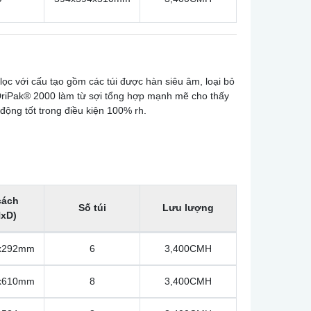
x380mm
4
2,232CMH
x250mm
6
2,800CMH
 lọc với cấu tạo gồm các túi được hàn siêu âm, loại bỏ
 DriPak® 2000 làm từ sợi tổng hợp mạnh mẽ cho thấy
động tốt trong điều kiện 100% rh.
x250mm
4
1,700CMH
x250mm
8
3,400CMH
cách
Số túi
Lưu lượng
x250mm
6
3,400CMH
xD)
x292mm
6
3,400CMH
x250mm
3
1,700CMH
x610mm
8
3,400CMH
x250mm
5
2,800CMH