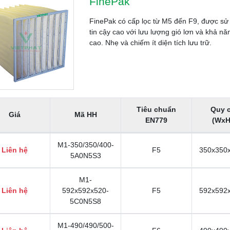
FinePak
FinePak có cấp lọc từ M5 đến F9, được sử
tin cậy cao với lưu lượng gió lơn và khả n
cao. Nhẹ và chiếm ít diện tích lưu trữ.
Tiêu chuẩn
Quy 
Giá
Mã HH
EN779
(WxH
M1-350/350/400-
Liên hệ
F5
350x350
5A0N5S3
M1-
Liên hệ
592x592x520-
F5
592x592
5C0N5S8
M1-490/490/500-