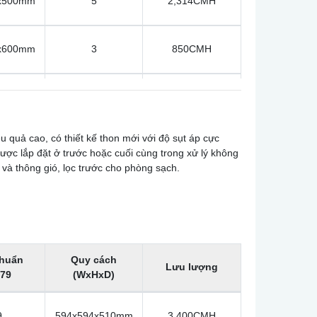
x500mm
5
2,314CMH
x600mm
3
850CMH
x600mm
3
1,700CMH
u quả cao, có thiết kế thon mới với độ sụt áp cực
x600mm
6
2,800CMH
được lắp đặt ở trước hoặc cuối cùng trong xử lý không
 và thông gió, lọc trước cho phòng sạch.
x480mm
6
3,960CMH
x380mm
4
1,840CMH
chuẩn
Quy cách
Lưu lượng
79
(WxHxD)
x380mm
3
1,700CMH
9
594x594x510mm
3,400CMH