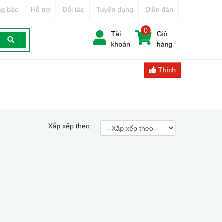
g báo
Hỗ trợ
Đối tác
Tuyển dụng
Diễn đàn
0
Tài
Giỏ
khoản
hàng
Thích
Xắp xếp theo: