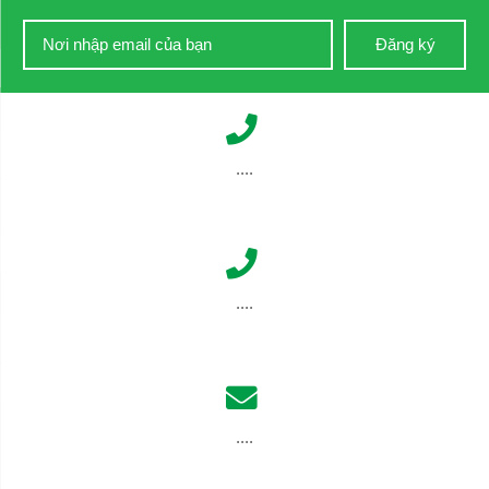
Đăng ký
....
....
....