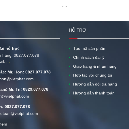
....
HỖ TRỢ
ài hỗ trợ:
Tạo mã sản phẩm
n hàng:
0827.077.078
Chính sách đại lý
ail:
...
Giao hàng & nhận hàng
ắc: Mr. Hơn: 0827.077.078
Hợp tác với chúng tôi
: hon@vietphat.com
Hướng dẫn đổi trả hàng
am: Mr. Tri: 0829.077.078
Hướng dẫn thanh toán
 tri@vietphat.com
n: 0827.077.078
 ketoan@vietphat.com
hêm