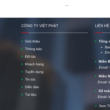
....
CÔNG TY VIỆT PHÁT
LIÊN HỆ
Giới thiệu
Tổng đ
Bá
Thông báo
Em
Đối tác
Miền B
Khách hàng
....Email
Tuyển dụng
Miền N
Tin tức
...Email:
Diễn đàn
Kế toá
Tài liệu
...Email:
Xem T