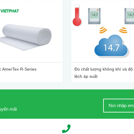
c AmerTex R-Series
Đo chất lượng không khí và độ
lệch áp suất
huyến mãi