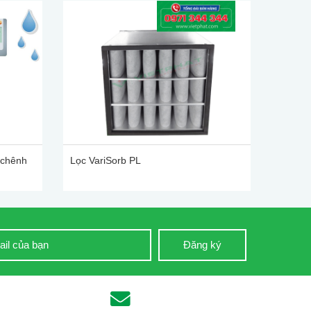
 chênh
Lọc VariSorb PL
Đăng ký