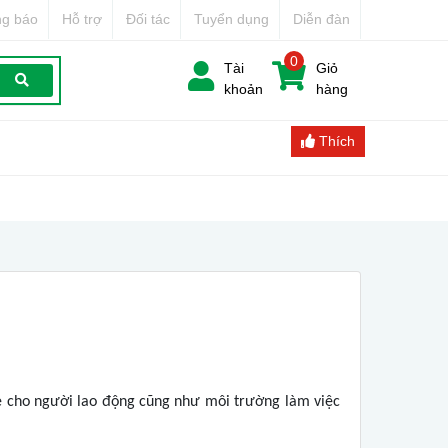
g báo
Hỗ trợ
Đối tác
Tuyển dụng
Diễn đàn
0
Tài
Giỏ
khoản
hàng
Thích
ỏe cho người lao động cũng như môi trường làm việc