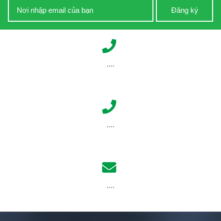
Đăng ký
....
....
....