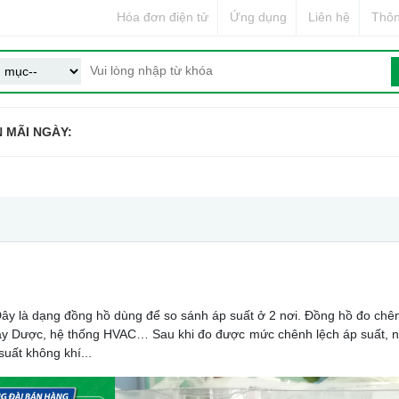
Hóa đơn điện tử
Ứng dụng
Liên hệ
Thôn
 MÃI NGÀY:
Đây là dạng đồng hồ dùng để so sánh áp suất ở 2 nơi. Đồng hồ đo ch
máy Dược, hệ thống HVAC… Sau khi đo được mức chênh lệch áp suất, n
uất không khí...