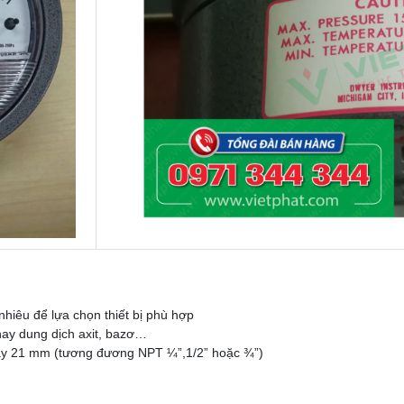
hiêu để lựa chọn thiết bị phù hợp
 hay dung dịch axit, bazơ…
 hay 21 mm (tương đương NPT ¼”,1/2” hoặc ¾”)