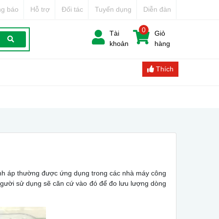
g báo
Hỗ trợ
Đối tác
Tuyển dụng
Diễn đàn
0
Tài
Giỏ
khoản
hàng
Thích
ênh áp thường được ứng dụng trong các nhà máy công
gười sử dụng sẽ căn cứ vào đó để đo lưu lượng dòng