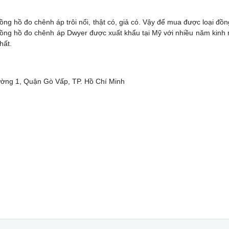
đồng hồ đo chênh áp trôi nổi, thật có, giả có. Vậy để mua được loại 
đồng hồ đo chênh áp Dwyer được xuất khẩu tại Mỹ với nhiều năm kinh
hất.
ường 1, Quận Gò Vấp, TP. Hồ Chí Minh