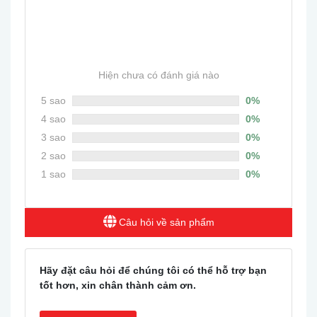
0
Hiện chưa có đánh giá nào
5 sao
0%
4 sao
0%
3 sao
0%
2 sao
0%
1 sao
0%
Câu hỏi về sản phẩm
Hãy đặt câu hỏi để chúng tôi có thể hỗ trợ bạn
tốt hơn, xin chân thành cảm ơn.