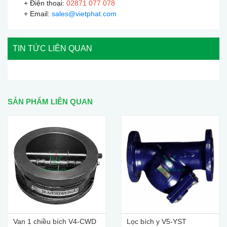
+ Điện thoại:
02871 077 078
+ Email:
sales@vietphat.com
TIN TỨC LIÊN QUAN
SẢN PHẨM LIÊN QUAN
Van 1 chiều bích V4-CWD
Lọc bích y V5-YST