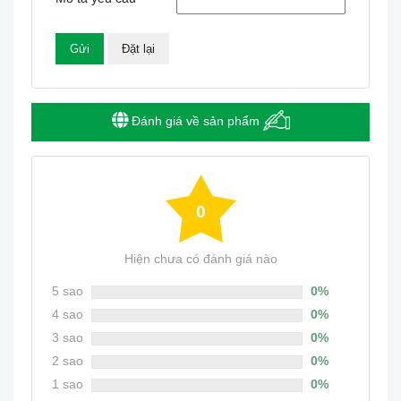
2”
A150-
A150-
123
75
48
A200
B050
Đánh giá về sản phẩm
0
Hiện chưa có đánh giá nào
5 sao
0%
4 sao
0%
3 sao
0%
2 sao
0%
1 sao
0%