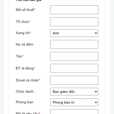
½”
A150-
A150-
56
32
14
Mã số thuế
*
A050
B015
Tổ chức
*
V2-YST-
V2-YST-
¾”
A150-
A150-
69
41
19
A075
B020
Xưng hô
*
V4-YST-
V2-YST-
Họ và đệm
1”
A150-
A150-
82
49
25
A100
B025
Tên
*
V4-YST-
V2-YST-
ĐT di động
*
1
A150-
A150-
90
57
30
¼”
A125
B032
Email cá nhân
*
V4-YST-
V2-YST-
Chức danh
1
A150-
A150-
101
62
38
½”
A150
B040
Phòng ban
V4-YST-
V2-YST-
Mô tả yêu cầu
*