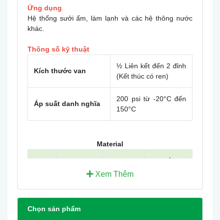
Ứng dụng
Hệ thống sưởi ấm, làm lạnh và các hệ thông nước
khác.
Thông số kỹ thuật
½ Liên kết đến 2 đỉnh
Kích thước van
(Kết thúc có ren)
200 psi từ -20°C đến
Áp suất danh nghĩa
150°C
Material
Tiêu
NO.
Bộ phận
Chất liệu
chuẩn
Xem Thêm
ASTM
ASTM
Chọn sản phẩm
Đồng
1
Thân
B124,
thau