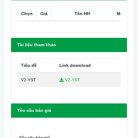
C37700
Chọn
Giá
Tên HH
Mã HH
ASTM
Đồng
2
Ca bô
B124,
thau
C37700
Thép
Tài liệu tham khảo
3
Lộc
AISI 304
không gỉ
Sealing
Tiêu đề
Link download
4
Teflon
PTFE
Washer
V2-YST
V2-YST
Dimension in (mm)
Part
Part No.
No.For
Yêu cầu báo giá
Size
For NPT
L
H
D
BSP
Threading
Threading
V2-YST-
V2-YST-
Yêu cầu báo giá