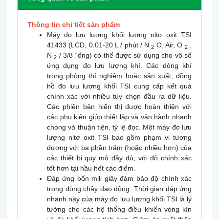
Thông tin chi tiết sản phẩm
Máy đo lưu lượng khối lượng nitơ oxit TSI
41433 (LCD, 0,01-20 L / phút / N
O, Air, O
,
2
2
N
/ 3/8 “ống) có thể được sử dụng cho vô số
2
ứng dụng đo lưu lượng khí. Các dòng khí
trong phòng thí nghiệm hoặc sản xuất, đồng
hồ đo lưu lượng khối TSI cung cấp kết quả
chính xác với nhiều tùy chọn đầu ra dữ liệu.
Các phiên bản hiển thị được hoàn thiện với
các phụ kiện giúp thiết lập và vận hành nhanh
chóng và thuận tiện. tỷ lệ đọc. Một máy đo lưu
lượng nitơ oxit TSI bao gồm phạm vi tương
đương với ba phần trăm (hoặc nhiều hơn) của
các thiết bị quy mô đầy đủ, với độ chính xác
tốt hơn tại hầu hết các điểm.
Đáp ứng bốn mili giây đảm bảo độ chính xác
trong dòng chảy dao động. Thời gian đáp ứng
nhanh này của máy đo lưu lượng khối TSI là lý
tưởng cho các hệ thống điều khiển vòng kín