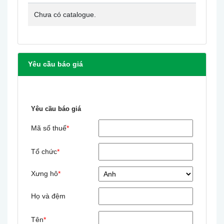
Chưa có catalogue.
Yêu cầu báo giá
Yêu cầu báo giá
Mã số thuế
*
Tổ chức
*
Xưng hô
*
Họ và đệm
Tên
*