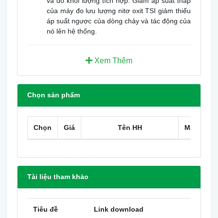
và đo khối lượng tích hợp. Giảm áp suất thấp
của máy đo lưu lượng nitơ oxit TSI giảm thiểu
áp suất ngược của dòng chảy và tác động của
nó lên hệ thống.
Tính năng và lợi ích
Nhanh và chính xác
Xem Thêm
Giảm áp
Ứng dụng
Chọn sản phẩm
Y khoa
Công nghiệp
Phòng thí nghiệm
Chọn
Giá
Tên HH
Mã HH
Tài liệu tham khảo
Tiêu đề
Link download