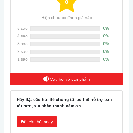
0
Hiện chưa có đánh giá nào
5 sao
0%
4 sao
0%
3 sao
0%
2 sao
0%
1 sao
0%
Câu hỏi về sản phẩm
Hãy đặt câu hỏi để chúng tôi có thể hỗ trợ bạn
tốt hơn, xin chân thành cảm ơn.
Đặt câu hỏi ngay