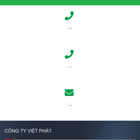
....
....
....
CÔNG TY VIỆT PHÁT