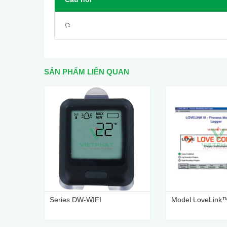
SẢN PHẨM LIÊN QUAN
Series DW-WIFI
Model LoveLink™