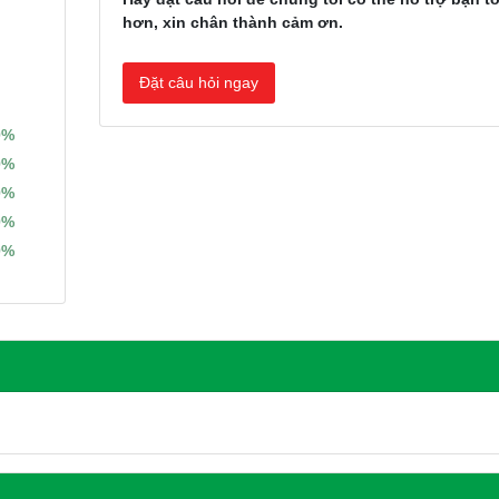
hơn, xin chân thành cảm ơn.
Đặt câu hỏi ngay
0%
0%
0%
0%
0%