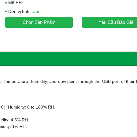
Mã HH:
Đơn vị tính:
Cái
Chọn Sản Phẩm
Yêu Cầu Báo Giá
r temperature, humidity, and dew point through the USB port of their
°C); Humidity: 0 to 100% RH.
idity: 4.5% RH.
midity: 1% RH.