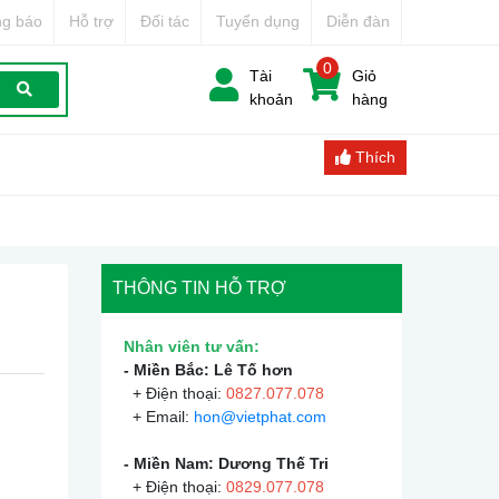
g báo
Hỗ trợ
Đối tác
Tuyển dụng
Diễn đàn
0
Tài
Giỏ
khoản
hàng
Thích
THÔNG TIN HỖ TRỢ
Nhân viên tư vấn:
- Miền Bắc: Lê Tố hơn
+ Điện thoại:
0
827.077.078
+ Email:
hon@vietphat.com
- Miền Nam: Dương Thế Tri
+ Điện thoại:
0
829.077.078