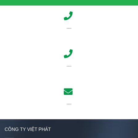
....
....
....
CÔNG TY VIỆT PHÁT