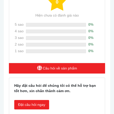
0
Hiện chưa có đánh giá nào
5 sao
0%
4 sao
0%
3 sao
0%
2 sao
0%
1 sao
0%
Câu hỏi về sản phẩm
Hãy đặt câu hỏi để chúng tôi có thể hỗ trợ bạn
tốt hơn, xin chân thành cảm ơn.
Đặt câu hỏi ngay