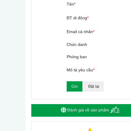
Tên
*
ĐT di động
*
Email cá nhân
*
Chức danh
Phòng ban
Mô tả yêu cầu
*
Đánh giá về sản phẩm