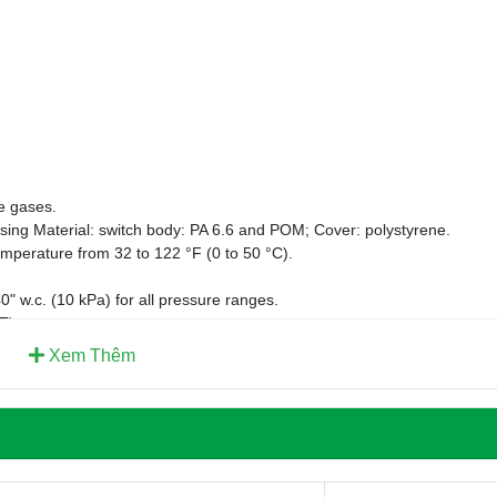
e gases.
using Material: switch body: PA 6.6 and POM; Cover: polystyrene.
mperature from 32 to 122 °F (0 to 50 °C).
" w.c. (10 kPa) for all pressure ranges.
T).
Xem Thêm
 M20 x 1.5 with cable strain relief or 1/2" NPT connection.
e diameter tubing, 1/4" (6.0 mm) inside diameter tubing.
sure connections pointing downwards.
 operations.