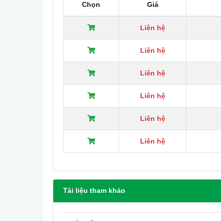
Chọn
Giá
Agency Approvals: CE, RoHS.
Warranty: 5 year limited warranty.
Liên hệ
Liên hệ
Liên hệ
Liên hệ
Liên hệ
Liên hệ
Tài liệu tham khảo