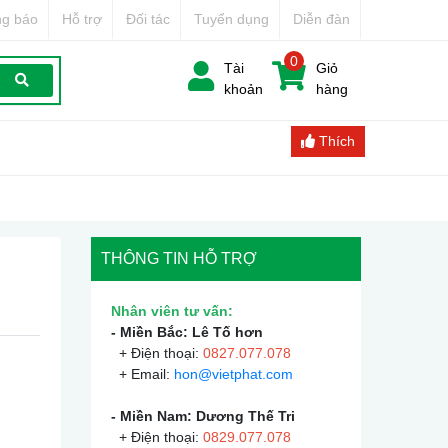
g báo
Hỗ trợ
Đối tác
Tuyển dụng
Diễn đàn
0
Tài
Giỏ
khoản
hàng
Thích
THÔNG TIN HỖ TRỢ
Nhân viên tư vấn:
- Miền Bắc: Lê Tố hơn
+ Điện thoại:
0
827.077.078
+ Email:
hon@vietphat.com
- Miền Nam: Dương Thế Tri
+ Điện thoại:
0
829.077.078