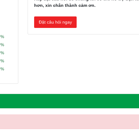
hơn, xin chân thành cảm ơn.
Đặt câu hỏi ngay
0%
0%
0%
0%
0%