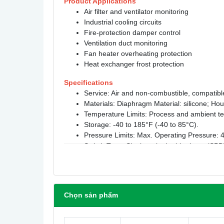
Product Applications
Air filter and ventilator monitoring
Industrial cooling circuits
Fire-protection damper control
Ventilation duct monitoring
Fan heater overheating protection
Heat exchanger frost protection
Specifications
Service: Air and non-combustible, compatibl
Materials: Diaphragm Material: silicone; Ho
Temperature Limits: Process and ambient te
Storage: -40 to 185°F (-40 to 85°C).
Pressure Limits: Max. Operating Pressure: 40
Switch Type: Single-pole double-throw (SPD
Electrical Rating: 1A @ 24 VAC.
Electrical Connections: Screw terminal block.
Process Connections: 5/16" (7.94 mm) outsid
Enclosure Rating: NEMA 13 (IP54).
Chọn sản phẩm
Mounting Orientation: Vertically, with pres
6
Mechanical Working Life: Over 10
switching
Weight: 4.4 oz (125 g).