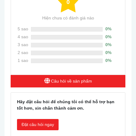
0
Hiện chưa có đánh giá nào
5 sao
0%
4 sao
0%
3 sao
0%
2 sao
0%
1 sao
0%
Câu hỏi về sản phẩm
Hãy đặt câu hỏi để chúng tôi có thể hỗ trợ bạn
tốt hơn, xin chân thành cảm ơn.
Đặt câu hỏi ngay