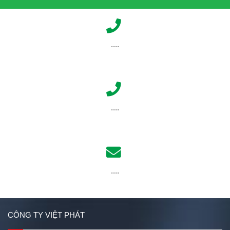
....
....
....
CÔNG TY VIỆT PHÁT