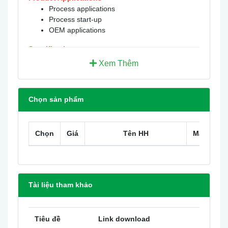
Process applications
Process start-up
OEM applications
Specifications
Service: DPGA: air and compatible gases;
Xem Thêm
DPGW: liquids and compatible gases.
Wetted Materials: DPGA: 316L SS, silicone
sensor; DPGW: 316L SS.
Chọn sản phẩm
Housing Materials: ABS plastic.
Accuracy: ±1.0% F.S. (Includes linearity,
hysteresis, repeatability.)
Chọn
Giá
Tên HH
Mã HH
Pressure Limits: 2X pressure range. Vacuum
range max. pressure is 30 psig.
Temperature Limits: 30 to 120°F (-1 to 49°C).
Thermal Effect: 0.05% FS/°F.
Size: 2.62" OD x 1.52" deep.
Tài liệu tham khảo
Process Connection: 1/4" male NPT.
Display: 4-digit LCD (.425" H x .234" W digits).
Power Requirements: 9 V alkaline battery,
Tiêu đề
Link download
included, user replaceable.