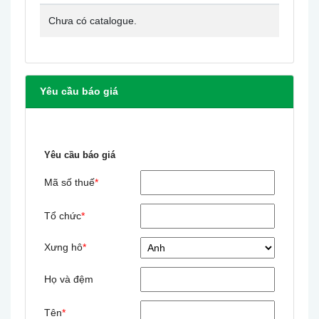
Auto Shut-Off: 20 minute auto shut-off.
Weight: 5.6 oz (160 g).
Chưa có catalogue.
Yêu cầu báo giá
Yêu cầu báo giá
Mã số thuế
*
Tổ chức
*
Xưng hô
*
Họ và đệm
Tên
*