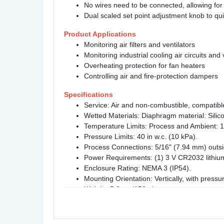
No wires need to be connected, allowing fo
Dual scaled set point adjustment knob to quic
Product Applications
Monitoring air filters and ventilators
Monitoring industrial cooling air circuits and 
Overheating protection for fan heaters
Controlling air and fire-protection dampers
Specifications
Service: Air and non-combustible, compatibl
Wetted Materials: Diaphragm material: Silic
Temperature Limits: Process and Ambient: 14
Pressure Limits: 40 in w.c. (10 kPa).
Process Connections: 5/16" (7.94 mm) outsid
Power Requirements: (1) 3 V CR2032 lithium m
Enclosure Rating: NEMA 3 (IP54).
Mounting Orientation: Vertically, with pres
Weight: 5.3 oz (150 g).
Agency Approvals: CE.