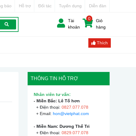
g báo
Hỗ trợ
Đối tác
Tuyển dụng
Diễn đàn
0
Tài
Giỏ
khoản
hàng
Thích
THÔNG TIN HỖ TRỢ
Nhân viên tư vấn:
- Miền Bắc: Lê Tố hơn
+ Điện thoại:
0
827.077.078
+ Email:
hon@vietphat.com
- Miền Nam: Dương Thế Tri
+ Điện thoại:
0
829.077.078