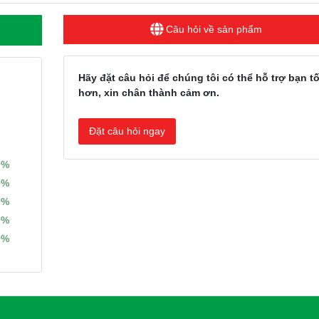
Câu hỏi về sản phẩm
Hãy đặt câu hỏi để chúng tôi có thể hỗ trợ bạn tố
hơn, xin chân thành cảm ơn.
Đặt câu hỏi ngay
0%
0%
0%
0%
0%