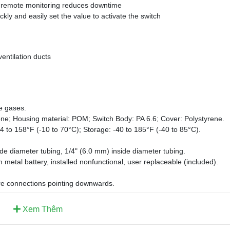
r remote monitoring reduces downtime
kly and easily set the value to activate the switch
ventilation ducts
e gases.
one; Housing material: POM; Switch Body: PA 6.6; Cover: Polystyrene.
 to 158°F (-10 to 70°C); Storage: -40 to 185°F (-40 to 85°C).
e diameter tubing, 1/4" (6.0 mm) inside diameter tubing.
etal battery, installed nonfunctional, user replaceable (included).
sure connections pointing downwards.
Xem Thêm