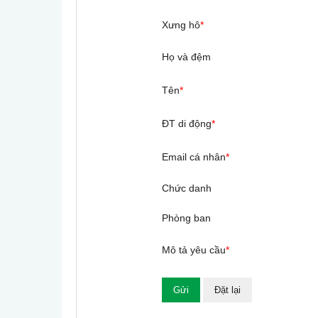
Xưng hô
*
Họ và đệm
Tên
*
ĐT di động
*
Email cá nhân
*
Chức danh
Phòng ban
Mô tả yêu cầu
*