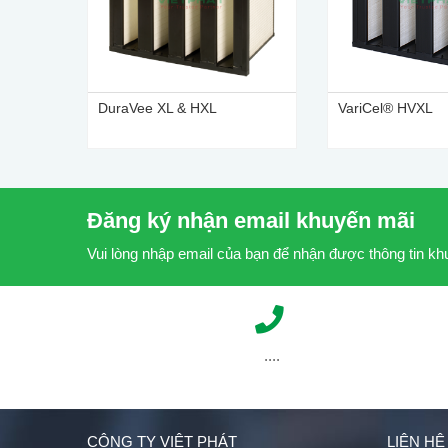
DuraVee XL & HXL
VariCel® HVXL
Đăng ký nhận email khuyến mãi
Vui lòng nhập email của bạn để nhận được thông tin k
....
CÔNG TY VIỆT PHÁT
LIÊN HỆ