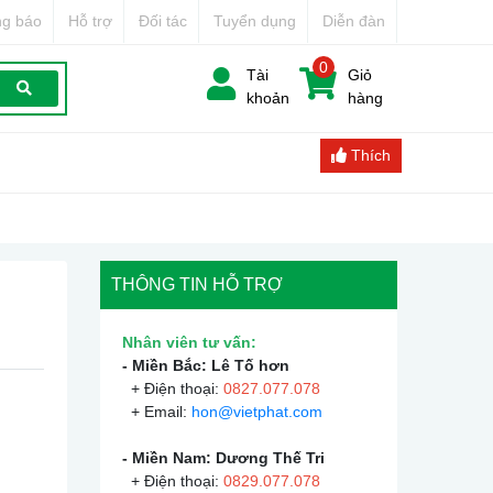
g báo
Hỗ trợ
Đối tác
Tuyển dụng
Diễn đàn
0
Tài
Giỏ
khoản
hàng
Thích
THÔNG TIN HỖ TRỢ
Nhân viên tư vấn:
- Miền Bắc: Lê Tố hơn
+ Điện thoại:
0
827.077.078
+ Email:
hon@vietphat.com
- Miền Nam: Dương Thế Tri
+ Điện thoại:
0
829.077.078