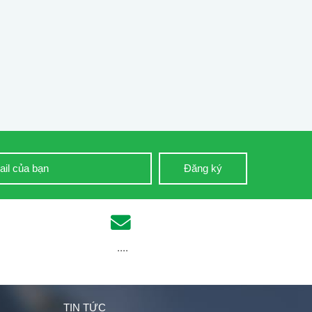
Đăng ký
....
TIN TỨC