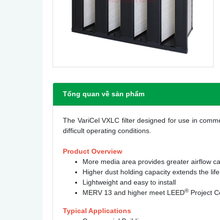
Tổng quan về sản phẩm
The VariCel VXLC filter designed for use in commerc
difficult operating conditions.
Product Overview
More media area provides greater airflow ca
Higher dust holding capacity extends the life 
Lightweight and easy to install
®
MERV 13 and higher meet LEED
Project Ce
Typical Applications