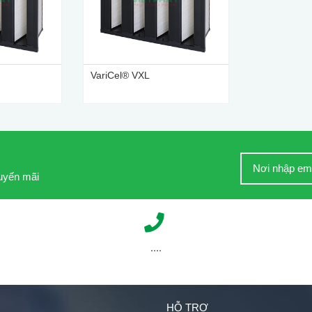
VariCel® VXL
huyến mãi
....
HỖ TRỢ