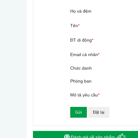
Họ và đệm
Tên
*
ĐT di động
*
Email cá nhân
*
Chức danh
Phòng ban
Mô tả yêu cầu
*
Đánh giá về sản phẩm