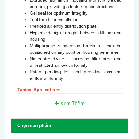
Extruded aluminium housing with fully welded
corners, providing a leak free constructions
Gel seal for optimum integrity
Tool free filter installation
Prefixed air entry distribution plate
Hygienic design - no gap between diffuser and
housing
Multipurpose suspension brackets - can be
positioned on any point on housing perimeter
No centre divider - increase filter area and
unrestricted airflow uniformity
Patent pending test port providing excellent
airflow uniformity
Typical Applications
Pharmaceutical
Biotechnology
Xem Thêm
Life Sciences
Chọn sản phẩm