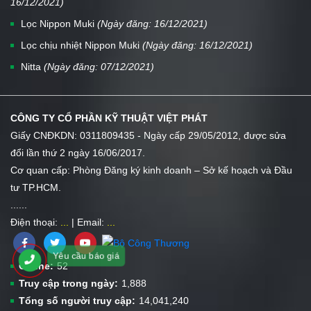
16/12/2021)
Lọc Nippon Muki
(Ngày đăng: 16/12/2021)
Lọc chịu nhiệt Nippon Muki
(Ngày đăng: 16/12/2021)
Nitta
(Ngày đăng: 07/12/2021)
CÔNG TY CỔ PHẦN KỸ THUẬT VIỆT PHÁT
Giấy CNĐKDN: 0311809435 - Ngày cấp 29/05/2012, được sửa
đổi lần thứ 2 ngày 16/06/2017.
Cơ quan cấp: Phòng Đăng ký kinh doanh – Sở kế hoạch và Đầu
tư TP.HCM.
...
...
Điện thoại:
...
| Email:
...
Yêu cầu báo giá
Online:
52
Truy cập trong ngày:
1,888
Tổng số người truy cập:
14,041,240