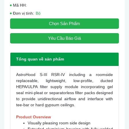
Mã HH:
Đơn vị tính:
Bộ
Chọn Sản Phẩm
Yêu Cầu Báo Giá
Tổng quan về sản phẩm
AstroHood S-III RSR-IV including a roomside
replaceable, lightweight, low-profile, ducted
HEPA/ULPA filter supply module incorporating gel
seal mini-pleat or separatorless filter packs designed
to provide unidirectional airflow and interface with
tee-bar or hard gypsum ceilings.
Product Overview
Visually pleasing room side design