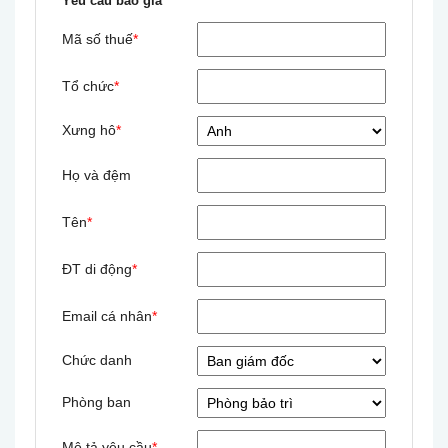
Yêu cầu báo giá
Mã số thuế
*
Tổ chức
*
Xưng hô
*
Họ và đệm
Tên
*
ĐT di động
*
Email cá nhân
*
Chức danh
Phòng ban
Mô tả yêu cầu
*