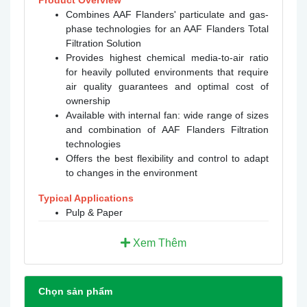
Product Overview
Combines AAF Flanders' particulate and gas-
phase technologies for an AAF Flanders Total
Filtration Solution
Provides highest chemical media-to-air ratio
for heavily polluted environments that require
air quality guarantees and optimal cost of
ownership
Available with internal fan: wide range of sizes
and combination of AAF Flanders Filtration
technologies
Offers the best flexibility and control to adapt
to changes in the environment
Typical Applications
Pulp & Paper
Oil & Gas Transmission
Waste Water Treatment
Xem Thêm
Waste Management
Data Centers
Refineries
Chọn sản phẩm