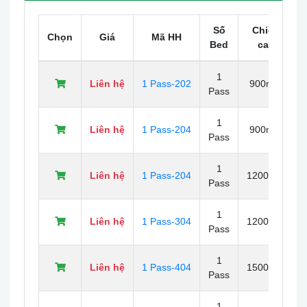
Specification
Main Structure: Aluminium
Số
Chiều
Panel Material: Double Wall
Chọn
Giá
Mã HH
Bed
cao
Insulation: PU
Pre-Filter Depth (mm): 44 - 46
Secondary Filter: Optional
1
Liên hệ
1 Pass-202
900mm
Media Type: Carbon, Impregnated Carbon,
Pass
Chemical, Blended
Number of Bed: 1, 2
1
Liên hệ
1 Pass-204
900mm
Bed Depth (mm): 300
Pass
Manometer: Included
1
Liên hệ
1 Pass-204
1200mm
Pass
1
Liên hệ
1 Pass-304
1200mm
Pass
1
Liên hệ
1 Pass-404
1500mm
Pass
1