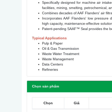
Specifically designed for machine air intake
facilities, mining, smelting, petrochemical,
Combines decades of AAF Flanders' air filtr
Incorporates AAF Flanders' low pressure dro
high capacity, maintenance-effective solutio
Patent-pending SAAF™ Seal provides the best 
Typical Applications
Pulp & Paper
Oil & Gas Transmission
Waste Water Treatment
Waste Management
Data Centers
Refineries
Chọn sản phẩm
Chọn
Giá