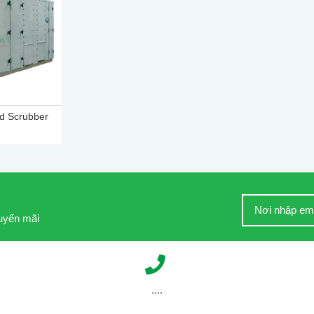
 Scrubber
huyến mãi
....