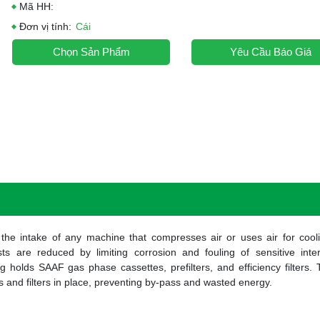
Mã HH:
Đơn vị tính:
Cái
Chọn Sản Phẩm
Yêu Cầu Báo Giá
the intake of any machine that compresses air or uses air for cooli
 are reduced by limiting corrosion and fouling of sensitive inter
 holds SAAF gas phase cassettes, prefilters, and efficiency filters.
s and filters in place, preventing by-pass and wasted energy.