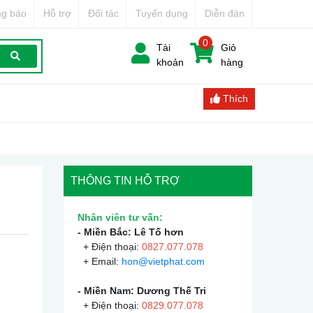
g báo
Hỗ trợ
Đối tác
Tuyển dụng
Diễn đàn
0
Tài
Giỏ
khoản
hàng
Thích
THÔNG TIN HỖ TRỢ
Nhân viên tư vấn:
- Miền Bắc: Lê Tố hơn
+ Điện thoại:
0
827.077.078
+ Email:
hon@vietphat.com
- Miền Nam: Dương Thế Tri
+ Điện thoại:
0
829.077.078