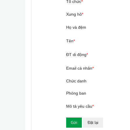
Tổ chức
*
Xưng hô
*
Họ và đệm
Tên
*
ĐT di động
*
Email cá nhân
*
Chức danh
Phòng ban
Mô tả yêu cầu
*