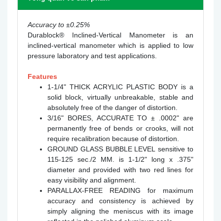
Accuracy to ±0.25%
Durablock® Inclined-Vertical Manometer is an
inclined-vertical manometer which is applied to low
pressure laboratory and test applications.
Features
1-1/4" THICK ACRYLIC PLASTIC BODY is a
solid block, virtually unbreakable, stable and
absolutely free of the danger of distortion.
3/16" BORES, ACCURATE TO ± .0002" are
permanently free of bends or crooks, will not
require recalibration because of distortion.
GROUND GLASS BUBBLE LEVEL sensitive to
115-125 sec./2 MM. is 1-1/2" long x .375"
diameter and provided with two red lines for
easy visibility and alignment.
PARALLAX-FREE READING for maximum
accuracy and consistency is achieved by
simply aligning the meniscus with its image