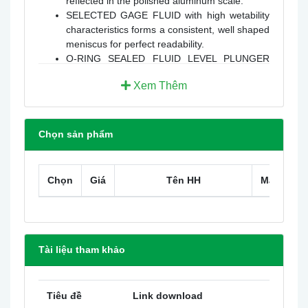
reflected in the polished aluminum scale.
SELECTED GAGE FLUID with high wetability
characteristics forms a consistent, well shaped
meniscus for perfect readability.
O-RING SEALED FLUID LEVEL PLUNGER
ADJUSTMENT for easy zeroing.
Xem Thêm
PRECISION BUILT to assure device meets the
highest standards.
Product Applications
Chọn sản phẩm
Low pressure laboratory and test applications
Chọn
Giá
Tên HH
Mã HH
Tài liệu tham khảo
Tiêu đề
Link download