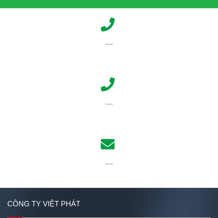
....
....
....
CÔNG TY VIỆT PHÁT