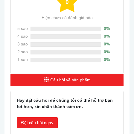
0
Hiện chưa có đánh giá nào
5 sao
0%
4 sao
0%
3 sao
0%
2 sao
0%
1 sao
0%
Câu hỏi về sản phẩm
Hãy đặt câu hỏi để chúng tôi có thể hỗ trợ bạn
tốt hơn, xin chân thành cảm ơn.
Đặt câu hỏi ngay