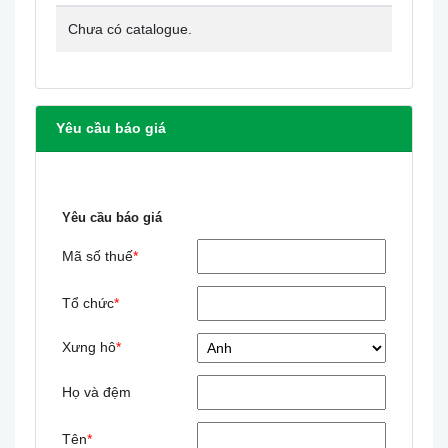
Chưa có catalogue.
Yêu cầu báo giá
Yêu cầu báo giá
Mã số thuế
*
Tổ chức
*
Xưng hô
*
Họ và đệm
Tên
*