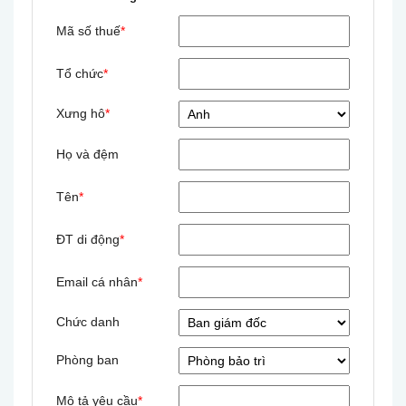
Mã số thuế
*
Tổ chức
*
Xưng hô
*
Họ và đệm
Tên
*
ĐT di động
*
Email cá nhân
*
Chức danh
Phòng ban
Mô tả yêu cầu
*