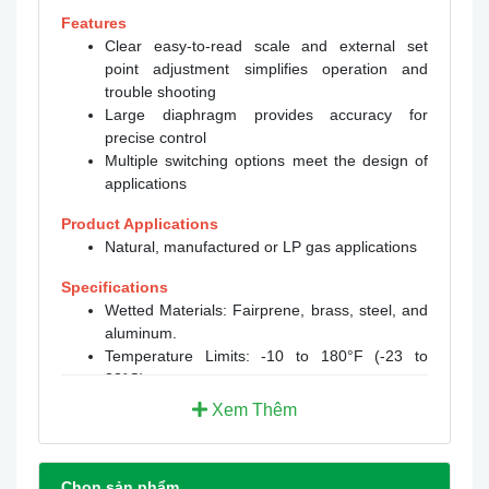
Features
Clear easy-to-read scale and external set
point adjustment simplifies operation and
trouble shooting
Large diaphragm provides accuracy for
precise control
Multiple switching options meet the design of
applications
Product Applications
Natural, manufactured or LP gas applications
Specifications
Wetted Materials: Fairprene, brass, steel, and
aluminum.
Temperature Limits: -10 to 180°F (-23 to
82°C).
Pressure Limit: Single Pressure Use on High
Xem Thêm
Side: sustained pressure: 15 psig (1.0 bar);
surge limit: 20 psig (1.4 bar). Differential
Pressure Use: sustained pressure, range P1:
Chọn sản phẩm