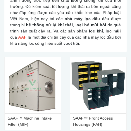
ảnh hưởng trực tiếp đến chất lượng không khí của môi
trường. Để kiểm soát tốt lượng khí thải ra bên ngoài cũng
như đáp ứng được các yêu cầu khắc khe của Pháp luật
Việt Nam, hiện nay tại các
nhà máy lọc dầu
đều được
trang bị
hệ thống xử lý khí thải
,
loại bỏ mùi hôi
do quá
trình sản xuất gây ra. Và các sản phẩm
lọc khí
,
lọc mùi
của
AAF
là một địa chỉ tin cậy của các nhà máy lọc dầu bởi
khả năng lọc cùng hiệu suất vượt trội.
SAAF™ Machine Intake
SAAF™ Front Access
Filter (MIF)
Housings (FAH)